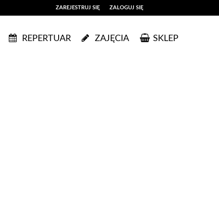
ZAREJESTRUJ SIĘ
ZALOGUJ SIĘ
0
REPERTUAR
ZAJĘCIA
SKLEP
0,00
PLN
14
50