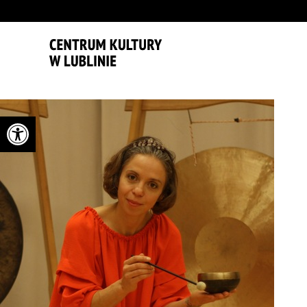
'
Otwórz pasek narzędzi