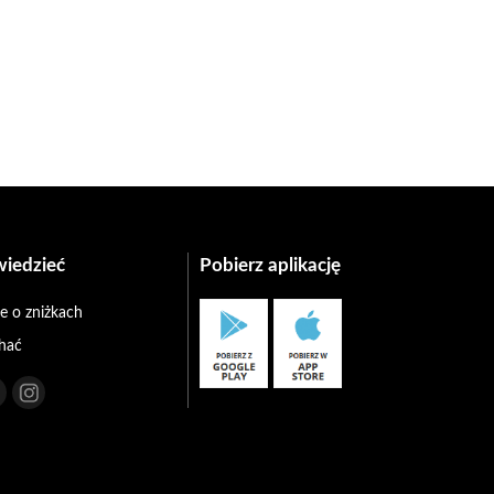
wiedzieć
Pobierz aplikację
e o zniżkach
chać