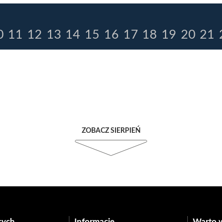
0
11
12
13
14
15
16
17
18
19
20
21
ZOBACZ SIERPIEŃ
cych
Informacje
Warto 