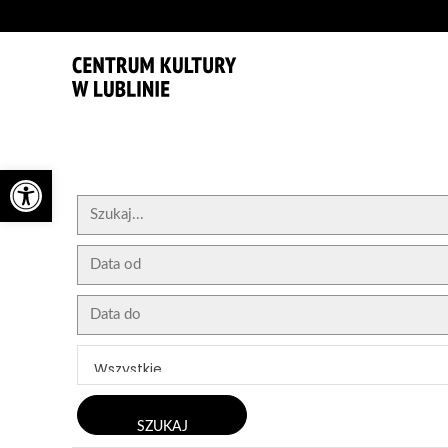
'
Otwórz pasek narzędzi