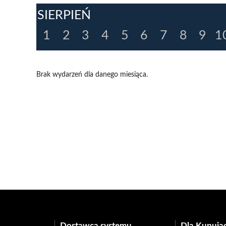
SIERPIEŃ
1
2
3
4
5
6
7
8
9
1
Brak wydarzeń dla danego miesiąca.
Dostawca systemu
Dla Kupują