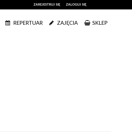
ZAREJESTRUJ SIĘ
ZALOGUJ SIĘ
0
REPERTUAR
ZAJĘCIA
SKLEP
0,00
PLN
14
53