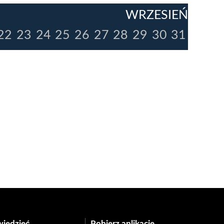
WRZESIEŃ
22
23
24
25
26
27
28
29
30
31
wiedzieć
Pobierz aplikację