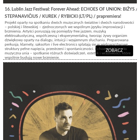
16. Lublin Jazz Festiwal: Forever Ahead: ECHOES OF UNION: BIŽYS /
STEPANAVIČIUS / KUREK / RYBICKI (LT/PL) / prapremiera!
Projekt oparty na spotkaniu dwóch muzycznych światów i dwóch narodowości
– polskiej i litewskiej – zjednoczonych we wspólnym języku improwizacji i
brzmienia. Artyści poruszają się pomiędzy free jazzem, muzyką
elektroakustyczną, współczesną i eksperymentalną, tworząc żywy organizm
dźwiękowy oparty na dialogu, intuicji i wzajemnym słuchaniu. Preparowana
perkusja, klarnety, saksofon i live electronics splatają się w wielowarstwowe
struktury pełne napięcia, przestrzeni i spontaniczności. Echoes of Union to
ZOBACZ
muzyczna unia – spotkanie różnych doświadczeń, estetyk i wrażliwości, które
wspólnie budują nowe brzmienie.