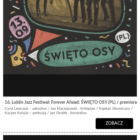
16. Lublin Jazz Festiwal: Forever Ahead: ŚWIĘTO OSY (PL) / premiera!
Cyryl Lewczuk – saksofon / Jan Maciejowski - fortepian / Kajetan Skoneczny /
Kacper Kałuża – perkusja / Jan Dudek - kontrabas
ZOBACZ