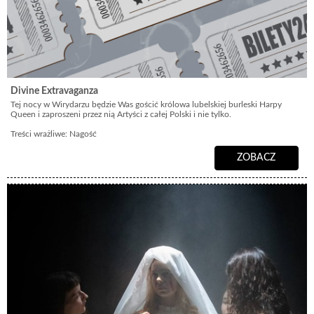
Divine Extravaganza
Tej nocy w Wirydarzu będzie Was gościć królowa lubelskiej burleski Harpy
Queen i zaproszeni przez nią Artyści z całej Polski i nie tylko.
Treści wrażliwe: Nagość
ZOBACZ