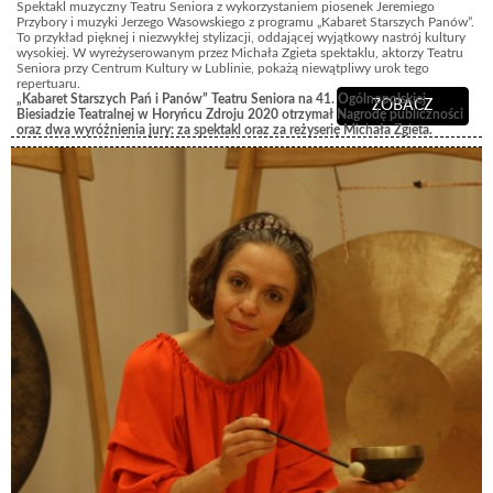
Spektakl muzyczny Teatru Seniora z wykorzystaniem piosenek Jeremiego
Przybory i muzyki Jerzego Wasowskiego z programu „Kabaret Starszych Panów”.
To przykład pięknej i niezwykłej stylizacji, oddającej wyjątkowy nastrój kultury
wysokiej. W wyreżyserowanym przez Michała Zgieta spektaklu, aktorzy Teatru
Seniora przy Centrum Kultury w Lublinie, pokażą niewątpliwy urok tego
repertuaru.
„
Kabaret Starszych Pań i Panów” Teatru Seniora na 41. Ogólnopolskiej
ZOBACZ
Biesiadzie Teatralnej w Horyńcu Zdroju 2020 otrzymał Nagrodę publiczności
oraz dwa wyróżnienia jury: za spektakl oraz za reżyserię Michała Zgieta.
reżyseria: Michał Zgiet; obsada: Anna Kuszneruk, Grażyna Czarnota, Maria
Lipiec, Zenobia Kotuła, Teresa Chojnacka, Zofia Mitrut, Jerzy Kałduś, Grzegorz
Michalec, Tadeusz Nowak, Henryk Szuba