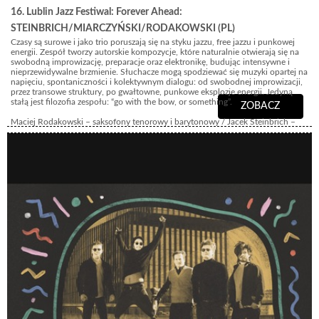
16. Lublin Jazz Festiwal: Forever Ahead:
STEINBRICH/MIARCZYŃSKI/RODAKOWSKI (PL)
Czasy są surowe i jako trio poruszają się na styku jazzu, free jazzu i punkowej
energii. Zespół tworzy autorskie kompozycje, które naturalnie otwierają się na
swobodną improwizację, preparacje oraz elektronikę, budując intensywne i
nieprzewidywalne brzmienie. Słuchacze mogą spodziewać się muzyki opartej na
napięciu, spontaniczności i kolektywnym dialogu: od swobodnej improwizacji,
przez transowe struktury, po gwałtowne, punkowe eksplozje energii. Jedyną
stałą jest filozofia zespołu: “go with the bow, or something”.
ZOBACZ
Maciej Rodakowski – saksofony tenorowy i barytonowy / Jacek Steinbrich –
bas, elektronika / Jakub Miarczyński – perkusja