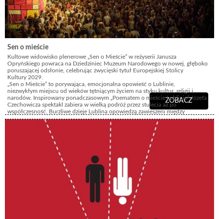
Sen o mieście
Kultowe widowisko plenerowe „Sen o Mieście” w reżyserii Janusza
Opryńskiego powraca na Dziedziniec Muzeum Narodowego w nowej, głęboko
poruszającej odsłonie, celebrując zwycięski tytuł Europejskiej Stolicy
Kultury 2029.
„Sen o Mieście” to porywająca, emocjonalna opowieść o Lublinie,
niezwykłym miejscu od wieków tętniącym życiem na styku kultur, religii i
narodów. Inspirowany ponadczasowym „Poematem o mieście Lublinie” Józefa
ZOBACZ
Czechowicza spektakl zabiera w wielką podróż przez stulecia aż po
współczesność. Burzliwe dzieje Lublina opowiedzą zawieszeni między
ziemią a niebem artyści cyrkowi i akrobaci, balansujący na linie i
tańczący na podniebnych szarfach. Całość dopełnia monumentalna
scenografia Jarosława Koziary, autorska muzyka Rafała Rozmusa oraz
głosy, które poniosą tę opowieść: historyczną narrację przeczyta
Zbigniew Dziduch, a fragmenty poezji Józefa Czechowicza zaprezentuje
Dorota Landowska.
Dziedziniec Zamku został podzielony na dwie Strefy A i B.
Obie Strefy
zapewniają równie doskonałą widoczność i komfortowy odbiór widowiska.
Podział ten został wprowadzony wyłącznie ze względów organizacyjnych, aby
zapewnić Państwu jak największą wygodę. W Strefie A przygotowaliśmy
miejsca dedykowane dla osób o różnorodnych potrzebach, przestrzeń dla
rodzin z małymi dziećmi oraz tłumaczenie wydarzenia na język angielski i PJM.
Prosimy uwzględnić to przy zakupie biletów.
Bilety obowiązują od 6 roku zycia.