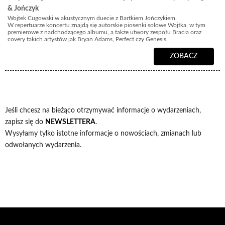
& Jończyk
Wojtek Cugowski w akustycznym duecie z Bartkiem Jończykiem.
W repertuarze koncertu znajdą się autorskie piosenki solowe Wojtka, w tym
premierowe z nadchodzącego albumu, a także utwory zespołu Bracia oraz
covery takich artystów jak Bryan Adams, Perfect czy Genesis.
ZOBACZ
Jeśli chcesz na bieżąco otrzymywać informacje o wydarzeniach,
zapisz się do
NEWSLETTERA
.
Wysyłamy tylko istotne informacje o nowościach, zmianach lub
odwołanych wydarzenia.