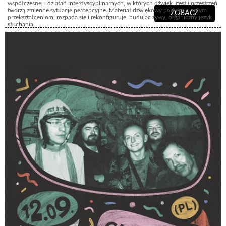
współczesnej i działań interdyscyplinarnych, w których dźwięk, gest i przestrzeń
tworzą zmienne sytuacje percepcyjne. Materiał dźwiękowy podlega ciągłym
ZOBACZ
przekształceniom, rozpada się i rekonfiguruje, budując żywy, organiczny język
słuchania.