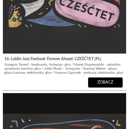
16. Lublin Jazz Festiwal: Forever Ahead: CZEŚĆTET (PL)
Grzegorz Tarwid - keyboardy, fortepian, głos / Marek Pospieszalski - saksofon,
sprzężenie zwrotne, głos / Julek Płoski – komputer / Bartosz Weber - gitara,
gitara basowa, elektronika, głos / Szymon Gąsiorek - perkusja, elektronika, głos
ZOBACZ