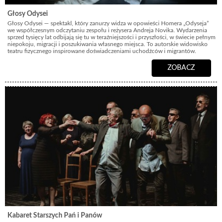
Głosy Odysei
Głosy Odysei — spektakl, który zanurzy widza w opowieści Homera „Odyseja”
we współczesnym odczytaniu zespołu i reżysera Andreja Novika. Wydarzenia
sprzed tysięcy lat odbijają się tu w teraźniejszości i przyszłości, w świecie pełnym
niepokoju, migracji i poszukiwania własnego miejsca. To autorskie widowisko
teatru fizycznego inspirowane doświadczeniami uchodźców i migrantów.
ZOBACZ
Kabaret Starszych Pań i Panów