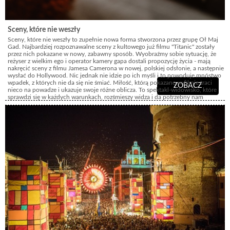
Sceny, które nie weszły
Sceny, które nie weszły to zupełnie nowa forma stworzona przez grupę Oł Maj
Gad. Najbardziej rozpoznawalne sceny z kultowego już filmu "Titanic" zostały
przez nich pokazane w nowy, zabawny sposób. Wyobraźmy sobie sytuację, że
reżyser z wielkim ego i operator kamery gapa dostali propozycję życia - mają
nakręcić sceny z filmu Jamesa Camerona w nowej, polskiej odsłonie, a następnie
wysłać do Hollywood. Nic jednak nie idzie po ich myśli i to powoduje mnóstwo
wpadek, z których nie da się nie śmiać. Miłość, którą pokazano w filmie traci
ZOBACZ
nieco na powadze i ukazuje swoje różne oblicza. To spektakl-widowisko, które
sprawdzi się w każdych warunkach, rozśmieszy widza i da potrzebny nam
wszystkim oddech