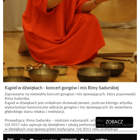
Kąpiel w dźwiękach - koncert gongów i mis Rimy Sadurskiej
Zapraszamy na niezwykły koncert gongów i mis śpiewających, który poprowadzi
Rima Sadurska.
Kąpiel w dźwiękach jest unikalnym doświadczeniem, podczas którego artystka
wykorzystuje harmoniczne wibracje gongów i mis śpiewających do wywołania
głębokiego stanu relaksu i medytacji.
Prowadząca: Rima Sadurska – mistrzyni naturopatii, artystka.
ZOBACZ
Od 2017 roku zajmuje się dźwiękiem i sztuką performatywną, prowadzi kąpiele
w dźwiękach oraz śpiewa pieśni tradycyjne. Od 2011 roku praktykuje
bioenergoterapię i medytację. Ukończyła studia na kierunku Terapie naturalne
oraz liczne szkolenia z zakresu dźwiękoterapii, medytacji, uzdrawiania i pracy z