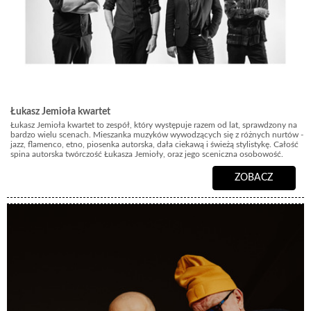
Łukasz Jemioła kwartet
Łukasz Jemioła kwartet to zespół, który występuje razem od lat, sprawdzony na
bardzo wielu scenach. Mieszanka muzyków wywodzących się z różnych nurtów -
jazz, flamenco, etno, piosenka autorska, dała ciekawą i świeżą stylistykę. Całość
spina autorska twórczość Łukasza Jemioły, oraz jego sceniczna osobowość.
ZOBACZ