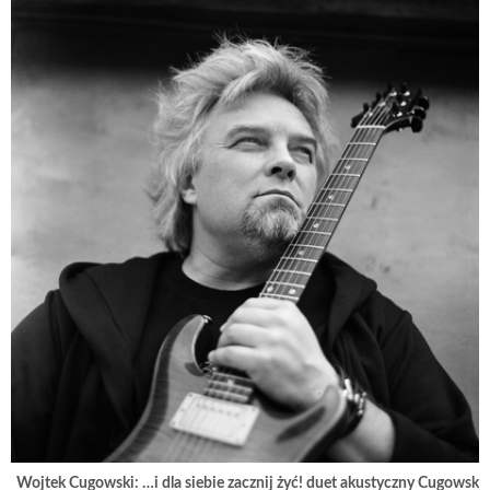
filmu.
Jak Poławiacze poprowadzą akcję? Jakie alternatywne zakończenie
wyimprowizują?
Jeśli chcecie zobaczyć jak postaci z filmu wychodzą na deski teatralne –
zapraszamy!
Wojtek Cugowski: …i dla siebie zacznij żyć! duet akustyczny Cugowski