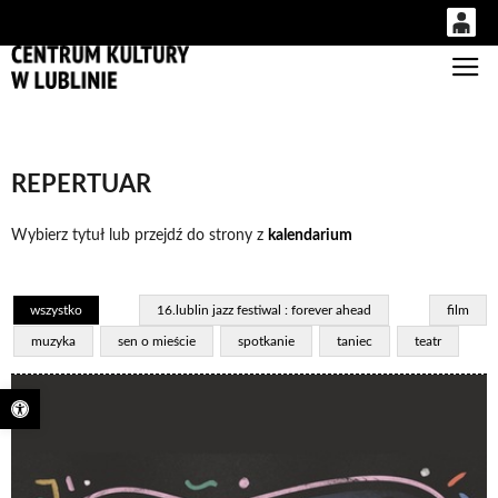
0
Gł
'
0,00
PLN
REPERTUAR
14
48
Wybierz tytuł lub przejdź do strony z
kalendarium
wszystko
16.lublin jazz festiwal : forever ahead
film
muzyka
sen o mieście
spotkanie
taniec
teatr
Otwórz pasek narzędzi