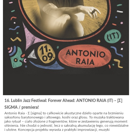
16. Lublin Jazz Festiwal: Forever Ahead: ANTONIO RAIA (IT) – [Σ]
SIGMA / premiera!
Antonio Raia - Σ [sigma] to całkowicie akustyczne dzieło oparte na brzmieniu
saksofonu barytonowego i altowego, koshi oraz głosu. To muzyka traktowana
jako rytuał – ciało złożone z fragmentów, które w zestawieniu generują moment
olśnienia. Nie chodzi o jedność, lecz o sakralną akumulację tego, co niewidzialne
i ulotne. Koncepcja projektu wyrasta z praktyki improwizacji, muzyki