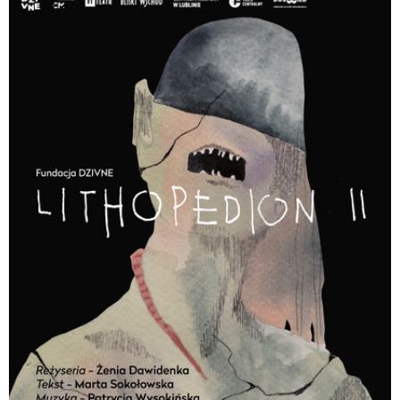
głosem. Jest absolwentką Akademii Praktyk Teatralnych w Gardzienicach oraz
studiów podyplomowych Instytutu Sztuki PAN. Prowadzi indywidualną
praktykę, wspierając procesy osobistej transformacji oraz oprawę artystyczną
uroczystości rodzinnych.
Bilety przedsprzedaż 40 zł ulgowy/50 zł normalny
Bilety w dniu wydarzenia 50 zł ulgowy/60 zł normalny
UWAGA: Prosimy o przyniesienia dla siebie maty, koca i poduszki. Kąpiel w
dźwiękach jest wydarzeniem przeznaczonym do odbioru na leżąco, w relaksie z
zamkniętymi oczami.