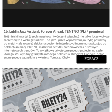
16. Lublin Jazz Festiwal: Forever Ahead: TENTNO (PL) / premiera!
Trójmiejski kwartet (trzech muzyków i twórczyni wizualna) nie tylko łączy wpływy
zaczerpnięte z wielu gatunków – od jazzu przez współczesną muzykę poważną
po metal – ale również działa na poziomie interdyscyplinarnym, nawiązując do
polskich animacji z lat 70., malarstwa schyłku średniowiecza i niszowych
internetowych trendów. To wyjątkowe artystyczne przedsięwzięcie, na czele
którego stoi wybitny gitarzysta młodego pokolenia, Krzysztof Hadrych, dotąd
znany przede wszystkim z kwintetu Tomasza Chyły.
ZOBACZ