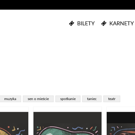
BILETY
KARNETY
muzyka
sen o mieście
spotkanie
taniec
teatr