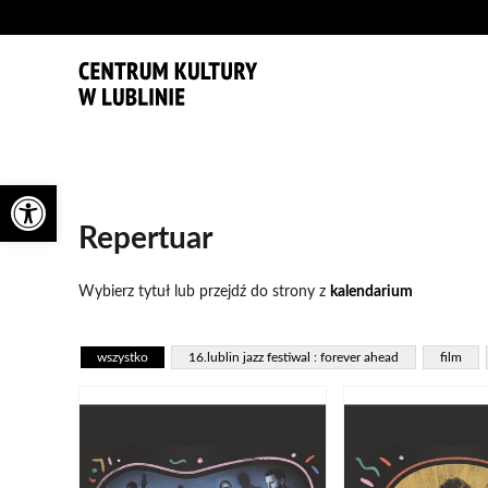
'
Otwórz pasek narzędzi
Repertuar
Wybierz tytuł lub przejdź do strony z
kalendarium
wszystko
16.lublin jazz festiwal : forever ahead
film