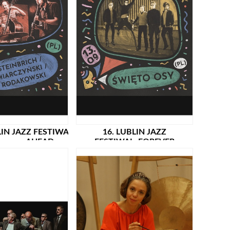
LIN JAZZ FESTIWAL: FOREVER
16. LUBLIN JAZZ
AHEAD:
FESTIWAL: FOREVER
CH/MIARCZYŃSKI/RODAKOWSKI
AHEAD: ŚWIĘTO OSY (PL) /
(PL)
PREMIERA!