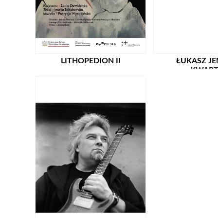
LITHOPEDION II
ŁUKASZ J
KWART