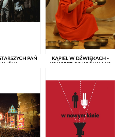
STARSZYCH PAŃ
KĄPIEL W DŹWIĘKACH -
 PANÓW
KONCERT GONGÓW I MIS
RIMY SADURSKIEJ