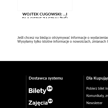
WOJTEK CUGOWSKI: …I
DLA SIEBIE ZACZNIJ ŻYĆ!
DUET AKUSTYCZNY
CUGOWSKI & JOŃCZYK
Jeśli chcesz na bieżąco otrzymywać informacje o wydarzeniac
Wysyłamy tylko istotne informacje o nowościach, zmianach 
Dostawca systemu
Dla Kupują
Pobierz bilet 
Komunikaty, z
Newsletter