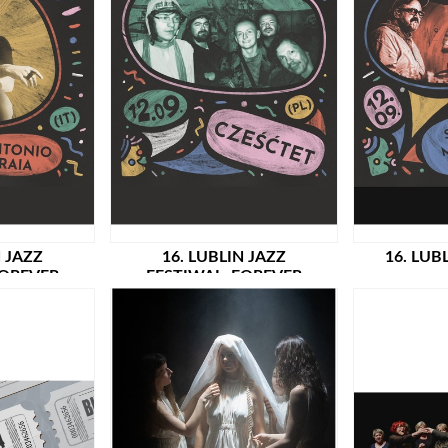
N JAZZ
16. LUBLIN JAZZ
16. LUB
FOREVER
FESTIWAL: FOREVER
 RAIA (IT)
AHEAD: CZEŚĆTET (PL)
STEINBRI
 PREMIERA!