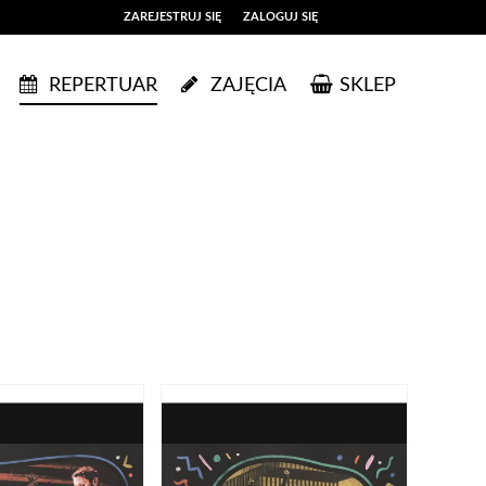
ZAREJESTRUJ SIĘ
ZALOGUJ SIĘ
0
REPERTUAR
ZAJĘCIA
SKLEP
0,00
PLN
14
43