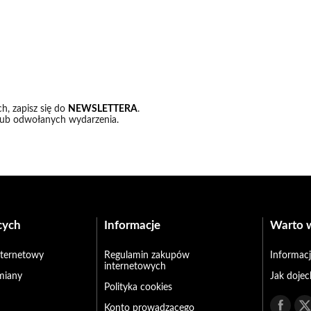
h, zapisz się do
NEWSLETTERA
.
lub odwołanych wydarzenia.
cych
Informacje
Warto 
internetowy
Regulamin zakupów
Informacj
internetowych
miany
Jak doje
Polityka cookies
Konto prowadzącego