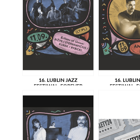
16. LUBLIN JAZZ
16. LUBLI
FESTIWAL: FOREVER
FESTIWAL: 
AHEAD: ECHOES OF
AHEAD: ANTONIO
UNION: BIŽYS /
– [Σ] SIGMA /
STEPANAVIČIUS / KUREK /
RYBICKI (LT/PL) /
PRAPREMIERA!