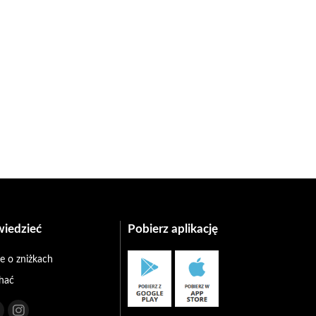
wiedzieć
Pobierz aplikację
e o zniżkach
chać