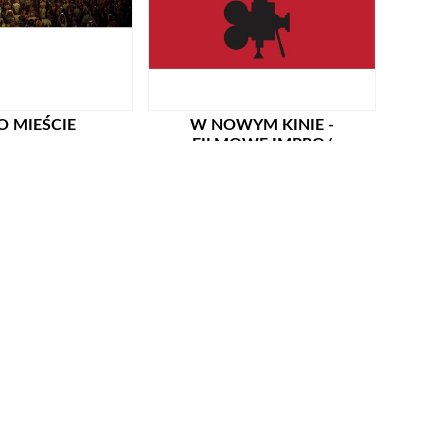
O MIEŚCIE
W NOWYM KINIE -
FILMOWE IMPRO/
POŁAWIACZE PEREŁ