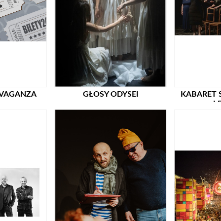
AVAGANZA
GŁOSY ODYSEI
KABARET 
I