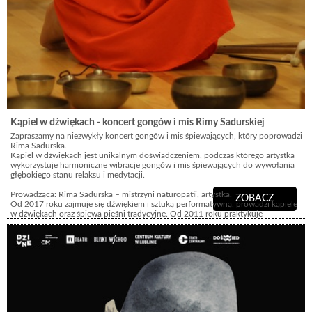
Kąpiel w dźwiękach - koncert gongów i mis Rimy Sadurskiej
Zapraszamy na niezwykły koncert gongów i mis śpiewających, który poprowadzi
Rima Sadurska.
Kąpiel w dźwiękach jest unikalnym doświadczeniem, podczas którego artystka
wykorzystuje harmoniczne wibracje gongów i mis śpiewających do wywołania
głębokiego stanu relaksu i medytacji.
Prowadząca: Rima Sadurska – mistrzyni naturopatii, artystka.
ZOBACZ
Od 2017 roku zajmuje się dźwiękiem i sztuką performatywną, prowadzi kąpiele
w dźwiękach oraz śpiewa pieśni tradycyjne. Od 2011 roku praktykuje
bioenergoterapię i medytację. Ukończyła studia na kierunku Terapie naturalne
oraz liczne szkolenia z zakresu dźwiękoterapii, medytacji, uzdrawiania i pracy z
głosem. Jest absolwentką Akademii Praktyk Teatralnych w Gardzienicach oraz
studiów podyplomowych Instytutu Sztuki PAN. Prowadzi indywidualną
praktykę, wspierając procesy osobistej transformacji oraz oprawę artystyczną
uroczystości rodzinnych.
Bilety przedsprzedaż 40 zł ulgowy/50 zł normalny
Bilety w dniu wydarzenia 50 zł ulgowy/60 zł normalny