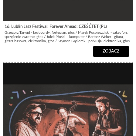
16. Lublin Jazz Festiwal: Forever Ahead: CZEŚĆTET (PL)
Grzegorz Tarwid - keyboardy, fortepian, głos / Marek Pospieszalski - saksofon,
sprzężenie zwrotne, głos / Julek Płoski – komputer / Bartosz Weber - gitara,
gitara basowa, elektronika, głos / Szymon Gąsiorek - perkusja, elektronika, głos
ZOBACZ