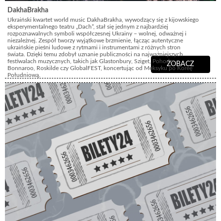
DakhaBrakha
Ukraiński kwartet world music DakhaBrakha, wywodzący się z kijowskiego
eksperymentalnego teatru „Dach”, stał się jednym z najbardziej
rozpoznawalnych symboli współczesnej Ukrainy – wolnej, odważnej i
niezależnej. Zespół tworzy wyjątkowe brzmienie, łącząc autentyczne
ukraińskie pieśni ludowe z rytmami i instrumentami z różnych stron
świata. Dzięki temu zdobył uznanie publiczności na najważniejszych
festiwalach muzycznych, takich jak Glastonbury, Sziget, Pohoda,
ZOBACZ
Bonnaroo, Roskilde czy GlobalFEST, koncertując od Meksyku po Koreę
Południową.
Europejska trasa koncertowa promuje najnowszy album zespołu – „Ptakh”
(„Ptak” po ukraińsku), nad którym artyści pracowali przez ostatnie lata.
Utwory zawarte na płycie czerpią inspirację z ukraińskiego oporu, siły i
niezwykłej odporności ducha narodu, a także z solidarności i wsparcia
ludzi na całym świecie. „Ptakh” to nie tylko tytuł albumu, lecz także
ważny symbol twórczości DakhaBrakhy – metafora wolności i donośnego
głosu Ukrainy.
Swój niepowtarzalny styl zespół określa mianem „etno-chaosu” –
fascynującego połączenia różnorodnych tradycji muzycznych i kulturowych,
rozwijanego dzięki ekspedycjom terenowym, badaniom archiwalnym oraz
głębokiemu zanurzeniu w folklorze. Koncerty DakhaBrakhy to niezwykłe
widowiska, w których teatr spotyka się z muzyką, a sugestywna oprawa
wizualna współgra z imponującą różnorodnością gatunków i brzmień,
tworząc niezapomniane artystyczne doświadczenie.