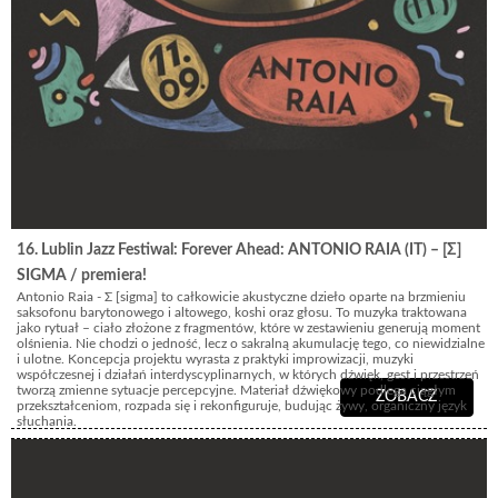
16. Lublin Jazz Festiwal: Forever Ahead: ANTONIO RAIA (IT) – [Σ]
SIGMA / premiera!
Antonio Raia - Σ [sigma] to całkowicie akustyczne dzieło oparte na brzmieniu
saksofonu barytonowego i altowego, koshi oraz głosu. To muzyka traktowana
jako rytuał – ciało złożone z fragmentów, które w zestawieniu generują moment
olśnienia. Nie chodzi o jedność, lecz o sakralną akumulację tego, co niewidzialne
i ulotne. Koncepcja projektu wyrasta z praktyki improwizacji, muzyki
współczesnej i działań interdyscyplinarnych, w których dźwięk, gest i przestrzeń
tworzą zmienne sytuacje percepcyjne. Materiał dźwiękowy podlega ciągłym
ZOBACZ
przekształceniom, rozpada się i rekonfiguruje, budując żywy, organiczny język
słuchania.