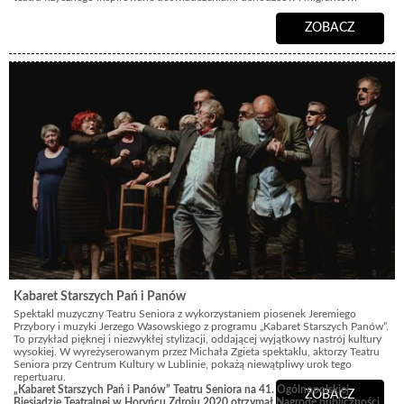
ZOBACZ
Kabaret Starszych Pań i Panów
Spektakl muzyczny Teatru Seniora z wykorzystaniem piosenek Jeremiego
Przybory i muzyki Jerzego Wasowskiego z programu „Kabaret Starszych Panów”.
To przykład pięknej i niezwykłej stylizacji, oddającej wyjątkowy nastrój kultury
wysokiej. W wyreżyserowanym przez Michała Zgieta spektaklu, aktorzy Teatru
Seniora przy Centrum Kultury w Lublinie, pokażą niewątpliwy urok tego
repertuaru.
„
Kabaret Starszych Pań i Panów” Teatru Seniora na 41. Ogólnopolskiej
ZOBACZ
Biesiadzie Teatralnej w Horyńcu Zdroju 2020 otrzymał Nagrodę publiczności