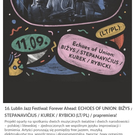
16. Lublin Jazz Festiwal: Forever Ahead: ECHOES OF UNION: BIŽYS /
STEPANAVIČIUS / KUREK / RYBICKI (LT/PL) / prapremiera!
Projekt oparty na spotkaniu dwóch muzycznych światów i dwóch narodowości
– polskiej i litewskiej – zjednoczonych we wspólnym języku improwizacji i
brzmienia. Artyści poruszają się pomiędzy free jazzem, muzyką
elektroakustyczną, współczesną i eksperymentalną, tworząc żywy organizm