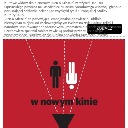
Kultowe widowisko plenerowe „Sen o Mieście” w reżyserii Janusza
Opryńskiego powraca na Dziedziniec Muzeum Narodowego w nowej, głęboko
poruszającej odsłonie, celebrując zwycięski tytuł Europejskiej Stolicy
Kultury 2029.
„Sen o Mieście” to porywająca, emocjonalna opowieść o Lublinie,
niezwykłym miejscu od wieków tętniącym życiem na styku kultur, religii i
narodów. Inspirowany ponadczasowym „Poematem o mieście Lublinie” Józefa
ZOBACZ
Czechowicza spektakl zabiera w wielką podróż przez stulecia aż po
współczesność. Burzliwe dzieje Lublina opowiedzą zawieszeni między
ziemią a niebem artyści cyrkowi i akrobaci, balansujący na linie i
tańczący na podniebnych szarfach. Całość dopełnia monumentalna
scenografia Jarosława Koziary, autorska muzyka Rafała Rozmusa oraz
głosy, które poniosą tę opowieść: historyczną narrację przeczyta
Zbigniew Dziduch, a fragmenty poezji Józefa Czechowicza zaprezentuje
Dorota Landowska.
Dziedziniec Zamku został podzielony na dwie Strefy A i B.
Obie Strefy
zapewniają równie doskonałą widoczność i komfortowy odbiór widowiska.
Podział ten został wprowadzony wyłącznie ze względów organizacyjnych, aby
zapewnić Państwu jak największą wygodę. W Strefie A przygotowaliśmy
miejsca dedykowane dla osób o różnorodnych potrzebach, przestrzeń dla
rodzin z małymi dziećmi oraz tłumaczenie wydarzenia na język angielski i PJM.
Prosimy uwzględnić to przy zakupie biletów.
Bilety obowiązują od 6 roku zycia.
Kontakt i informacje: tel. 81 466 61 40 / 728 474 209 | e-mail: kasa@ck.lublin.pl
Logistyka wejścia: Bramy zamkowe otwieramy od godz. 19:20. Prosimy o
wcześniejsze przybycie i kierowanie się do sektorów A lub B, zgodnie z
informacją na Waszym bilecie.
Kultura dostępna dla każdego
Wierzymy, że sztuka powinna łączyć, dlatego tegoroczne widowisko realizujemy