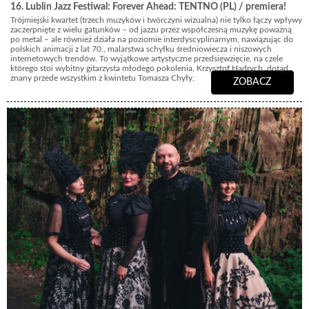
16. Lublin Jazz Festiwal: Forever Ahead: TENTNO (PL) / premiera!
Trójmiejski kwartet (trzech muzyków i twórczyni wizualna) nie tylko łączy wpływy
zaczerpnięte z wielu gatunków – od jazzu przez współczesną muzykę poważną
po metal – ale również działa na poziomie interdyscyplinarnym, nawiązując do
polskich animacji z lat 70., malarstwa schyłku średniowiecza i niszowych
internetowych trendów. To wyjątkowe artystyczne przedsięwzięcie, na czele
którego stoi wybitny gitarzysta młodego pokolenia, Krzysztof Hadrych, dotąd
znany przede wszystkim z kwintetu Tomasza Chyły.
ZOBACZ