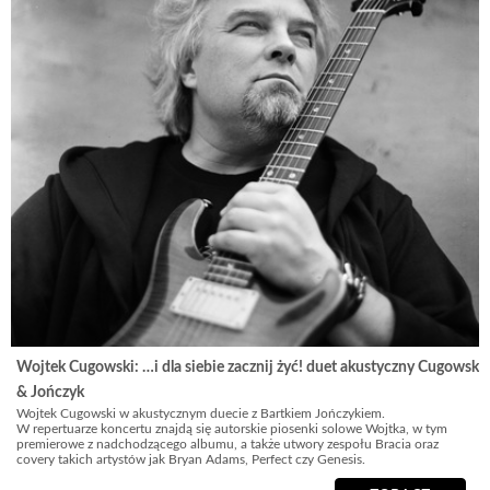
Wojtek Cugowski: …i dla siebie zacznij żyć! duet akustyczny Cugowski
& Jończyk
Wojtek Cugowski w akustycznym duecie z Bartkiem Jończykiem.
W repertuarze koncertu znajdą się autorskie piosenki solowe Wojtka, w tym
premierowe z nadchodzącego albumu, a także utwory zespołu Bracia oraz
covery takich artystów jak Bryan Adams, Perfect czy Genesis.