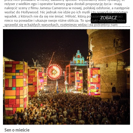
reżyser z wielkim ego i operator kamery gapa dostali propozycję życia - mają
nakręcić sceny z filmu Jamesa Camerona w nowej, polskiej odsłonie, a następnie
wysłać do Hollywood. Nic jednak nie idzie po ich myśli i to powoduje mnóstwo
wpadek, z których nie da się nie śmiać. Miłość, którą pokazano w filmie traci
ZOBACZ
nieco na powadze i ukazuje swoje różne oblicza. To spektakl-widowisko, które
sprawdzi się w każdych warunkach, rozśmieszy widza i da potrzebny nam
wszystkim oddech
Sen o mieście