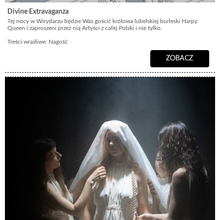
Divine Extravaganza
Tej nocy w Wirydarzu będzie Was gościć królowa lubelskiej burleski Harpy
Queen i zaproszeni przez nią Artyści z całej Polski i nie tylko.
Treści wrażliwe: Nagość
ZOBACZ