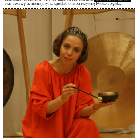
oraz dwa wyróżnienia jury: za spektakl oraz za reżyserię Michała Zgieta.
reżyseria: Michał Zgiet; obsada: Anna Kuszneruk, Grażyna Czarnota, Maria
Lipiec, Zenobia Kotuła, Teresa Chojnacka, Zofia Mitrut, Jerzy Kałduś, Grzegorz
Michalec, Tadeusz Nowak, Henryk Szuba