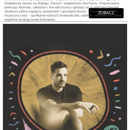
dźwiękowy oparty na dialogu, intuicji i wzajemnym słuchaniu. Preparowana
perkusja, klarnety, saksofon i live electronics splatają się w wielowarstwowe
struktury pełne napięcia, przestrzeni i spontaniczności. Echoes of Union to
ZOBACZ
muzyczna unia – spotkanie różnych doświadczeń, estetyk i wrażliwości, które
wspólnie budują nowe brzmienie.