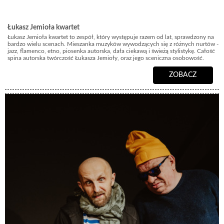
Łukasz Jemioła kwartet
Łukasz Jemioła kwartet to zespół, który występuje razem od lat, sprawdzony na
bardzo wielu scenach. Mieszanka muzyków wywodzących się z różnych nurtów -
jazz, flamenco, etno, piosenka autorska, dała ciekawą i świeżą stylistykę. Całość
spina autorska twórczość Łukasza Jemioły, oraz jego sceniczna osobowość.
ZOBACZ