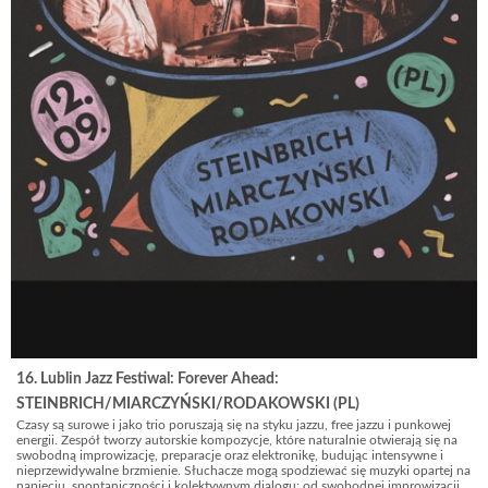
16. Lublin Jazz Festiwal: Forever Ahead:
STEINBRICH/MIARCZYŃSKI/RODAKOWSKI (PL)
Czasy są surowe i jako trio poruszają się na styku jazzu, free jazzu i punkowej
energii. Zespół tworzy autorskie kompozycje, które naturalnie otwierają się na
swobodną improwizację, preparacje oraz elektronikę, budując intensywne i
nieprzewidywalne brzmienie. Słuchacze mogą spodziewać się muzyki opartej na
napięciu, spontaniczności i kolektywnym dialogu: od swobodnej improwizacji,