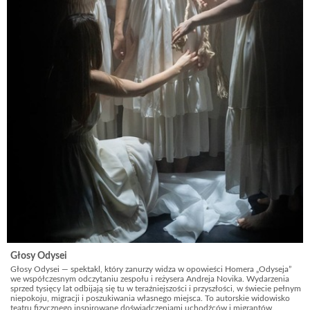
Głosy Odysei
Głosy Odysei — spektakl, który zanurzy widza w opowieści Homera „Odyseja”
we współczesnym odczytaniu zespołu i reżysera Andreja Novika. Wydarzenia
sprzed tysięcy lat odbijają się tu w teraźniejszości i przyszłości, w świecie pełnym
niepokoju, migracji i poszukiwania własnego miejsca. To autorskie widowisko
teatru fizycznego inspirowane doświadczeniami uchodźców i migrantów.