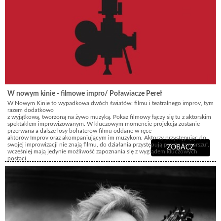
z pełną dbałością o różnorodne potrzeby naszych gości:
Dostępność architektoniczna: Specjalny podest dla osób z ograniczeniami
ruchu.
Polski Język Migowy: Pełne tłumaczenie spektaklu na PJM dla osób
niesłyszących.
Strefa dla rodzin: Wydzielona, przyjazna przestrzeń dla rodzin z dziećmi.
International guests: Spektakl z tłumaczeniem na język angielski / Performance
with English translation.
W nowym kinie - filmowe impro/ Poławiacze Pereł
Informacja o wrażliwości treści: Widowisko dotyka również trudnych i
realnych doświadczeń z najnowszej historii naszego regionu, takich jak kryzys
W Nowym Kinie to wypadkowa dwóch światów: filmu i teatralnego improv, tym
pandemii oraz wybuch pełnoskalowej wojny w Ukrainie. Jeśli te tematy są dla
razem dodatkowo
Ciebie obecnie zbyt obciążające, pamiętaj, że Twoje samopoczucie jest
z wyjątkową, tworzoną na żywo muzyką. Pokaz filmowy łączy się tu z aktorskim
najważniejsze.
spektaklem improwizowanym. W kluczowym momencie projekcja zostanie
przerwana a dalsze losy bohaterów filmu oddane w ręce
aktorów Improv oraz akompaniującym im muzykom. Aktorzy przystępując do
swojej improwizacji nie znają filmu, do działania przystępują prosto "z marszu",
ZOBACZ
wcześniej mają jedynie możliwość zapoznania się z wyglądem kluczowych
postaci.
Gdy swoją improwizację uznają za zakończoną, obejrzymy oryginalną pointę
filmu.
Jak Poławiacze poprowadzą akcję? Jakie alternatywne zakończenie
wyimprowizują?
Jeśli chcecie zobaczyć jak postaci z filmu wychodzą na deski teatralne –
zapraszamy!