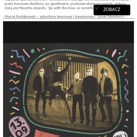
przez transowe struktury, po gwałtowne, punkowe eksplozje energii. Jedyną
stałą jest filozofia zespołu: “go with the bow, or something”.
ZOBACZ
Maciej Rodakowski – saksofony tenorowy i barytonowy / Jacek Steinbrich –
bas, elektronika / Jakub Miarczyński – perkusja