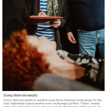
Sceny, które nie weszły
Sceny, które nie weszły to zupełnie nowa forma stworzona przez grupę Oł Maj
Gad. Najbardziej rozpoznawalne sceny z kultowego już filmu "Titanic" zostały
przez nich pokazane w nowy, zabawny sposób. Wyobraźmy sobie sytuację, że