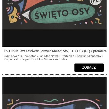
16. Lublin Jazz Festiwal: Forever Ahead: ŚWIĘTO OSY (PL) / premiera!
Cyryl Lewczuk – saksofon / Jan Maciejowski - fortepian / Kajetan Skoneczny /
Kacper Kałuża – perkusja / Jan Dudek - kontrabas
ZOBACZ