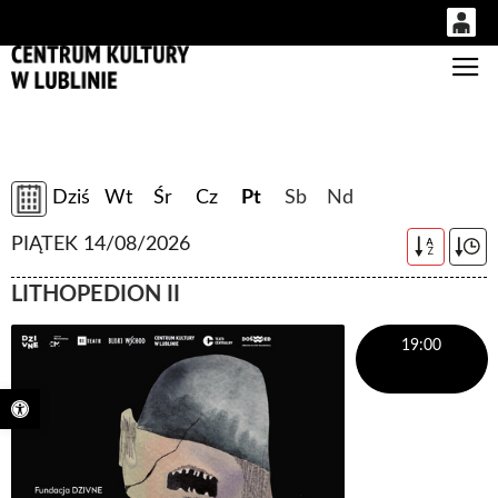
0
Gł
'
0,00
PLN
14-08-2026
Dziś
Wt
Śr
Cz
Pt
Sb
Nd
14
53
PIĄTEK 14/08/2026
A
Z
LITHOPEDION II
19:00
Otwórz pasek narzędzi