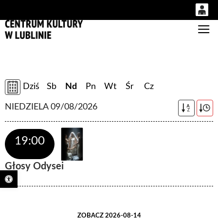
0
Gł
'
0,00
PLN
Dziś
Sb
Nd
Pn
Wt
Śr
Cz
14
52
NIEDZIELA 09/08/2026
A
Z
19:00
Głosy Odysei
Otwórz pasek narzędzi
ZOBACZ 2026-08-14