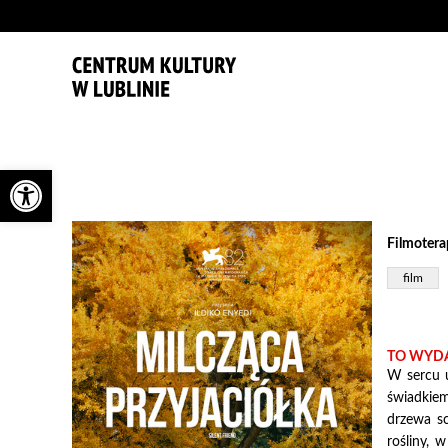
'
Otwórz pasek narzędzi
Filmoterap
film
TO WYDA
W sercu u
świadkiem
drzewa sc
rośliny, 