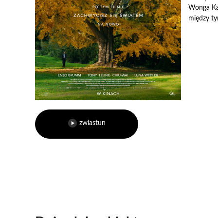
Wonga Ka
między ty
zwiastun