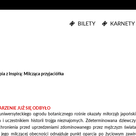
BILETY
KARNETY
ia z Inspirą: Milcząca przyjaciółka
RZENIE JUŻ SIĘ ODBYŁO
niwersyteckiego ogrodu botanicznego rośnie okazały miłorząb japoński (
 i uczestnikiem historii trojga nieznajomych. Zdeterminowana dziewczy
hronienia przed uprzedzeniami zdominowanego przez mężczyzn świata 
w jego milczącej obecności odnajduje punkt oparcia po życiowym zawi