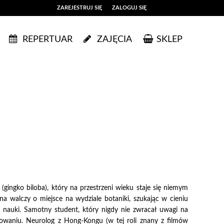
ZAREJESTRUJ SIĘ
ZALOGUJ SIĘ
0
REPERTUAR
ZAJĘCIA
SKLEP
0,00
PLN
14
50
gingko biloba), który na przestrzeni wieku staje się niemym
na walczy o miejsce na wydziale botaniki, szukając w cieniu
nauki. Samotny student, który nigdy nie zwracał uwagi na
rowaniu. Neurolog z Hong-Kongu (w tej roli znany z filmów