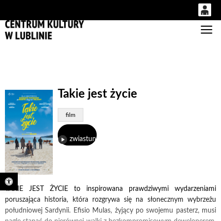
0
Gł
'
0,00
PLN
14
51
Takie jest życie
film
zwiastun
Otwórz pasek narzędzi
TAKIE JEST ŻYCIE to inspirowana prawdziwymi wydarzeniami
poruszająca historia, która rozgrywa się na słonecznym wybrzeżu
południowej Sardynii. Efisio Mulas, żyjący po swojemu pasterz, musi