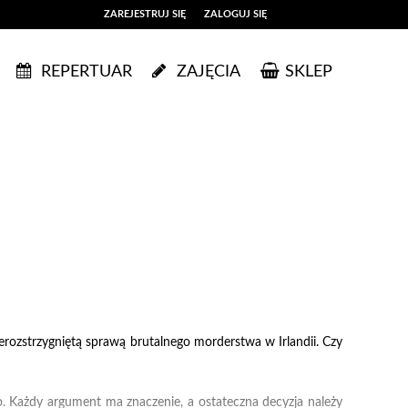
ZAREJESTRUJ SIĘ
ZALOGUJ SIĘ
0
REPERTUAR
ZAJĘCIA
SKLEP
0,00
PLN
14
53
erozstrzygniętą sprawą brutalnego morderstwa w Irlandii. Czy
. Każdy argument ma znaczenie, a ostateczna decyzja należy