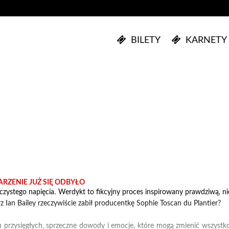
BILETY
KARNETY
RZENIE JUŻ SIĘ ODBYŁO
czystego napięcia. Werdykt to fikcyjny proces inspirowany prawdziwą, ni
rz Ian Bailey rzeczywiście zabił producentkę Sophie Toscan du Plantier?
przysięgłych, sprzeczne dowody i emocje, które mogą zmienić wszystko