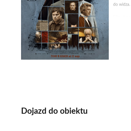
do widza.
Film Jim
oparty na
Znakomite
Mroczny R
Po seansie
Dojazd do obiektu