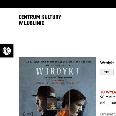
'
Otwórz pasek narzędzi
Werdykt
film
TO WYDA
90 minut 
dziennika
Dwunastu 