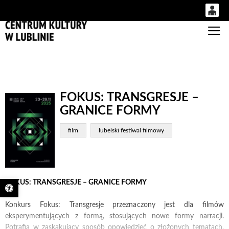
0
Gł
'
0,00
PLN
14
53
FOKUS: TRANSGRESJE –
GRANICE FORMY
film
lubelski festiwal filmowy
FOKUS: TRANSGRESJE – GRANICE FORMY
Otwórz pasek narzędzi
Konkurs Fokus: Transgresje przeznaczony jest dla filmów
eksperymentujących z formą, stosujących nowe formy narracji.
Potrafią w zaskakujący sposób opowiedzieć o złożonych tematach,