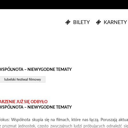
BILETY
KARNETY
WSPÓLNOTA – NIEWYGODNE TEMATY
lubelski festiwal filmowy
RZENIE JUŻ SIĘ ODBYŁO
WSPÓLNOTA – NIEWYGODNE TEMATY
okus: Wspólnota skupia się na filmach, które nas łączą. Poruszają akt
z pryzmat jednostek, często zwyczajnych ludzi próbujących odnaleźć si