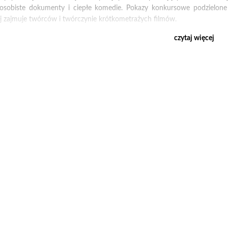
osobiste dokumenty i ciepłe komedie. Pokazy konkursowe podzielone 
ej zajmuje twórców i twórczynie krótkometrażych filmów.
czytaj więcej
 białą skórą/The Boy with White Skin, reż./dir. Simon Panay (Francja, Sen
ezie swojego syna do kopalni złota. Górnicy wierzą, że jeżeli chłopiec
ie.
odzony m.in. na MFF w Rhode Island i MFFK Flickerfest. Polska premiera.
ają się dobrze/Everybody's Doing Fine, reż./dir. Adèle Shaykhulova (Fran
oda rosyjska dziennikarka, pisze artykuł o ośrodku wellness we francusk
i złe samopoczucie.
entowany m.in. na Leiden Shorts.
miar oddziaływania/The Third Dimension of Impact, reż./dir. Valentin Devr
irmowych warsztatów wszyscy mają wspólnie zastanowić się nad wartośc