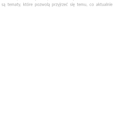
są tematy, które pozwolą przyjrzeć się temu, co aktualnie
egal / France, Senegal) 2024, 15’, 15+
 z albinizmem zaśpiewa pod ziemią piosenkę, przyniesie im to
cja/France) 2024, 29’, 16+
ich Alpach. Podczas pobytu w kurorcie dręczą ją wiadomości z
iès (Francja/France) 2024, 13’, 15+
iami firmy. Prowadzące przygotowały angażujące ćwiczenia,