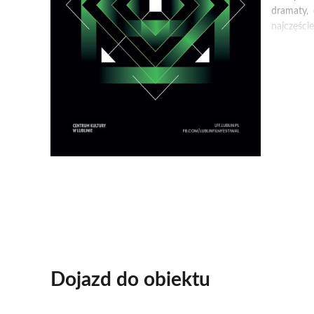
dramaty, 
najczęści
Chłopiec z
Ojciec wi
powodzen
Film nagr
Wszyscy m
Elina, mł
ojczyzny 
Film prez
Trzeci wy
Dojazd do obiektu
Podczas f