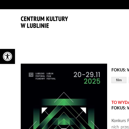
'
Otwórz pasek narzędzi
FOKUS: 
film
TO WYDA
FOKUS: 
Konkurs F
nich prze