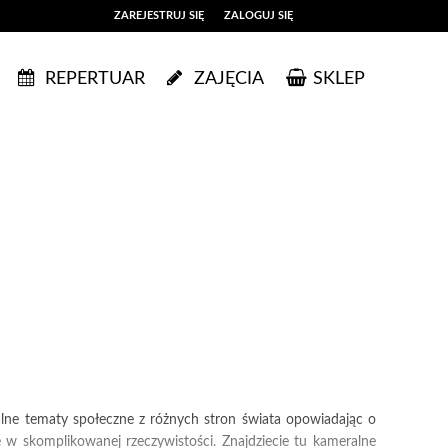
ZAREJESTRUJ SIĘ
ZALOGUJ SIĘ
0
REPERTUAR
ZAJĘCIA
SKLEP
0,00
PLN
14
52
ualne tematy społeczne z różnych stron świata opowiadając o
ę w skomplikowanej rzeczywistości. Znajdziecie tu kameralne