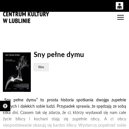
0
Gł
'
0,00
PLN
14
52
Sny pełne dymu
film
„Sny pełne dymu” to prosta historia spotkania dwojga zupełnie
Otwórz pasek narzędzi
różnych i dalekich sobie ludzi. Przypadek sprawia, że spędzają ze sobą
kilka dni. Czasem tak się zdarza, że ci, którzy wydawali się nam całe
życie bliscy i kochani stają się zupełnie obcy. A ci obcy
niespodziewanie okazują się bardzo bliscy. Wystarczy popatrzeć sobie