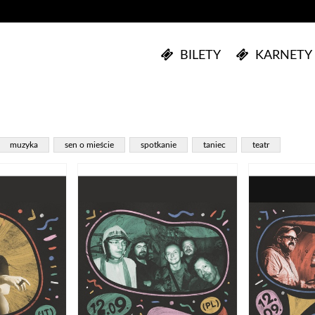
BILETY
KARNETY
muzyka
sen o mieście
spotkanie
taniec
teatr