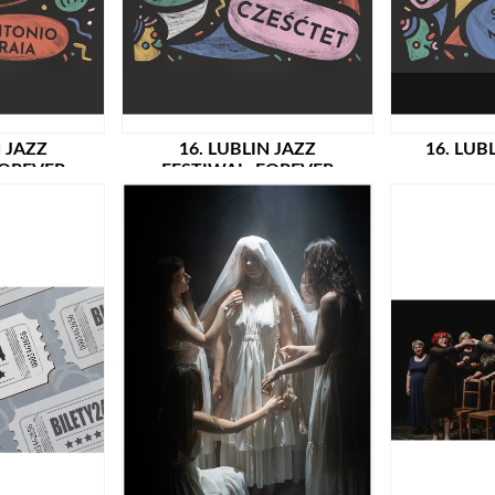
N JAZZ
16. LUBLIN JAZZ
16. LUB
FOREVER
FESTIWAL: FOREVER
 RAIA (IT)
AHEAD: CZEŚĆTET (PL)
STEINBRI
 PREMIERA!