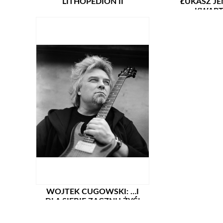
LITHOPEDION II
ŁUKASZ J
KWART
WOJTEK CUGOWSKI: …I
DLA SIEBIE ZACZNIJ ŻYĆ!
DUET AKUSTYCZNY
CUGOWSKI & JOŃCZYK