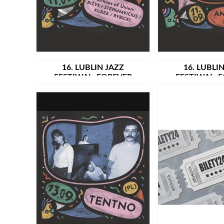
16. LUBLIN JAZZ
16. LUBLI
FESTIWAL: FOREVER
FESTIWAL: 
AHEAD: ECHOES OF
AHEAD: ANTONIO
UNION: BIŽYS /
– [Σ] SIGMA /
STEPANAVIČIUS / KUREK /
RYBICKI (LT/PL) /
PRAPREMIERA!