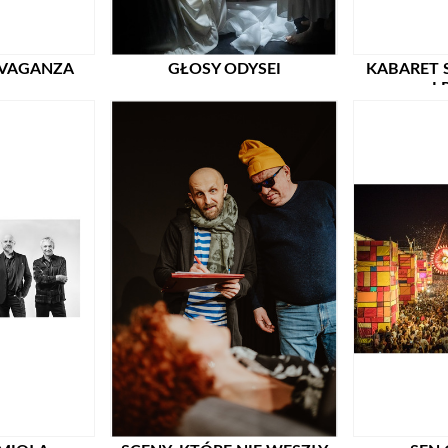
AVAGANZA
GŁOSY ODYSEI
KABARET 
I