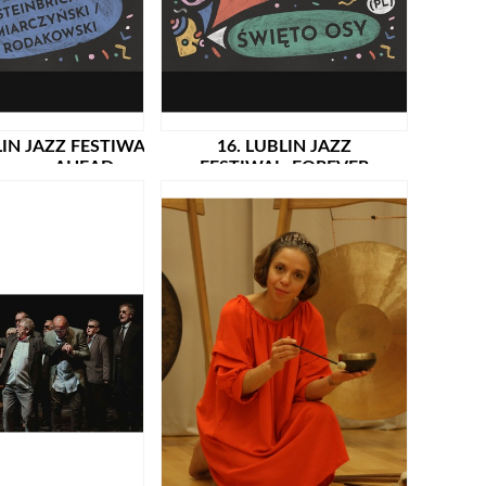
LIN JAZZ FESTIWAL: FOREVER
16. LUBLIN JAZZ
AHEAD:
FESTIWAL: FOREVER
CH/MIARCZYŃSKI/RODAKOWSKI
AHEAD: ŚWIĘTO OSY (PL) /
(PL)
PREMIERA!