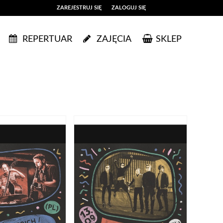
ZAREJESTRUJ SIĘ
ZALOGUJ SIĘ
0
REPERTUAR
ZAJĘCIA
SKLEP
0,00
PLN
14
52