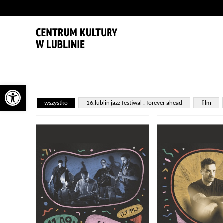
'
Otwórz pasek narzędzi
wszystko
16.lublin jazz festiwal : forever ahead
film