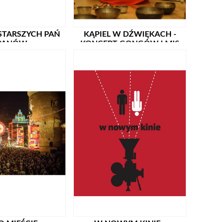
STARSZYCH PAŃ
KĄPIEL W DŹWIĘKACH -
 PANÓW
KONCERT GONGÓW I MIS
RIMY SADURSKIEJ