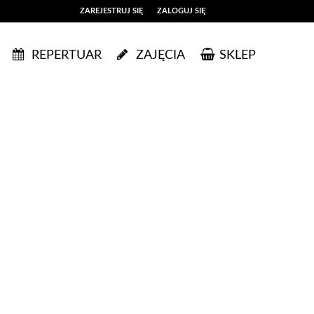
ZAREJESTRUJ SIĘ
ZALOGUJ SIĘ
0
REPERTUAR
ZAJĘCIA
SKLEP
0,00
PLN
14
51