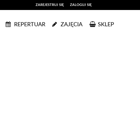
ZAREJESTRUJ SIĘ
ZALOGUJ SIĘ
0
REPERTUAR
ZAJĘCIA
SKLEP
0,00
PLN
14
53