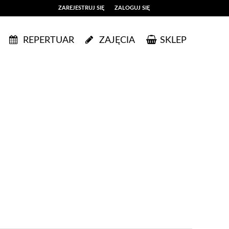
ZAREJESTRUJ SIĘ
ZALOGUJ SIĘ
0
REPERTUAR
ZAJĘCIA
SKLEP
0,00
PLN
14
53