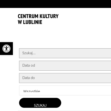
'
Otwórz pasek narzędzi