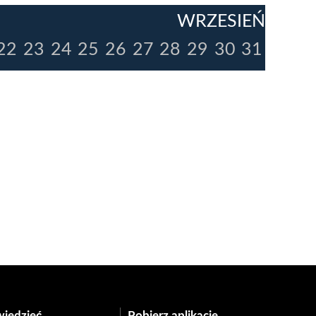
WRZESIEŃ
22
23
24
25
26
27
28
29
30
31
wiedzieć
Pobierz aplikację