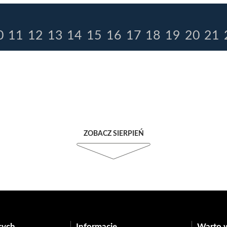
0
11
12
13
14
15
16
17
18
19
20
21
ZOBACZ SIERPIEŃ
cych
Informacje
Warto 