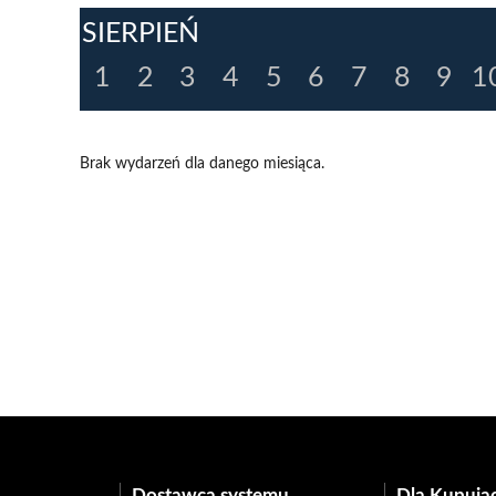
SIERPIEŃ
1
2
3
4
5
6
7
8
9
1
Brak wydarzeń dla danego miesiąca.
Dostawca systemu
Dla Kupują